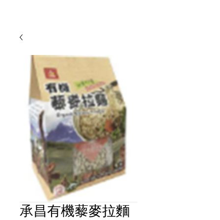
承昌有機藜麥拉麵