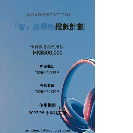
​【教育局通函 第221/2025號】
『智』啟學教
撥款計劃
優質教育基金撥款
HK$500,000
申請截止
2026年2月28日
撥款發放
2026年6月30日
使用期限
2027/28 學年結束前
TechSeed | Allround services