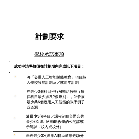
計劃要求
學校承諾事項
成功申請學校須在計劃期內完成以下項目：
將「發展人工智能賦能教育」項目納
1
入學校發展計劃及／或周年計劃
在最少3個科目推行AI輔助教學（每
個科目最少涉及2個級別），並發展
2
最少共6個應用人工智能的教學例子
或資源
於最少3個科目／課程範疇舉辦合共
3
最少3次運用AI輔助教學的公開課或
示範課（校內或校外）
舉辦最少3次運用AI輔助教學經驗分
4