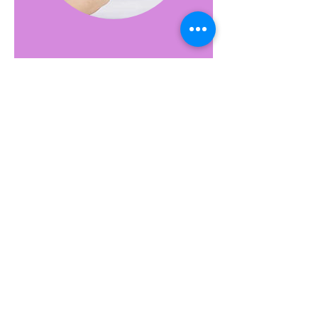
健康為本的香薰治療(局部
按摩治療)，預約前請與護
全照顧聯繫
30 分鐘
$160(會員)/$190(非會員)
預訂
​治療師專區
©
2017-2026
by Allround Care Services Limited.
申請須知及服
務條款