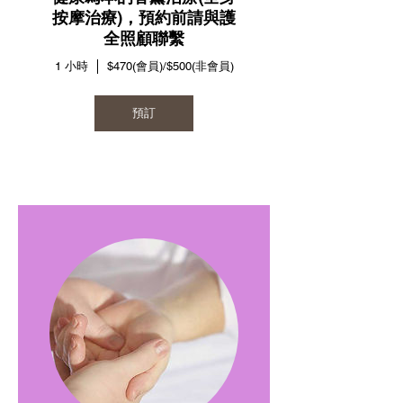
按摩治療)，預約前請與護
全照顧聯繫
1 小時
$470(會員)/$500(非會員)
預訂