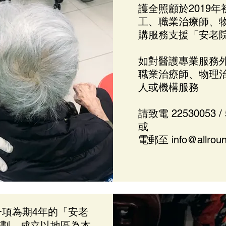
護全照顧於2019
工、職業治療師、
購服務支援「安老
如對醫護專業服務
職業治療師、物理
人或機構服務
請致電 22530053 /
或
電郵至
info@allrou
一項為期4年的「安老
劃，成立以地區為本