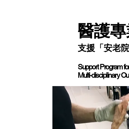
醫護專
支援「安老
Support Program fo
Multi-disciplinary O