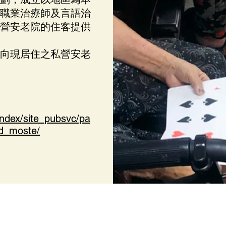
職業治療師及言語治
營安老院的住客提供
向現居住之私營安老
index/site_pubsvc/pa
id_moste/