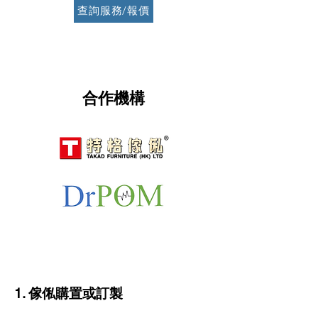
查詢服務/報價
​合作機構
1. ​傢俬購置或訂製​